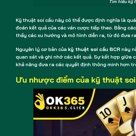
Tìm hiểu kỹ t
Kỹ thuật soi cầu này có thể được định nghĩa là quá
đoán kết quả của các ván cược tiếp theo. Bằng cách
thấy các xu hướng và mô hình diễn ra, từ đó đưa r
Nguyên lý cơ bản của
kỹ thuật soi cầu BCR
này nằ
quan sát và ghi nhớ các kết quả. Sự kết hợp giữa c
khả năng đưa ra các quyết định thông minh hơn tr
Ưu nhược điểm của kỹ thuật so