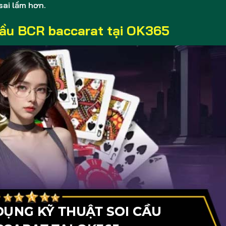
sai lầm hơn.
 cầu BCR baccarat tại OK365