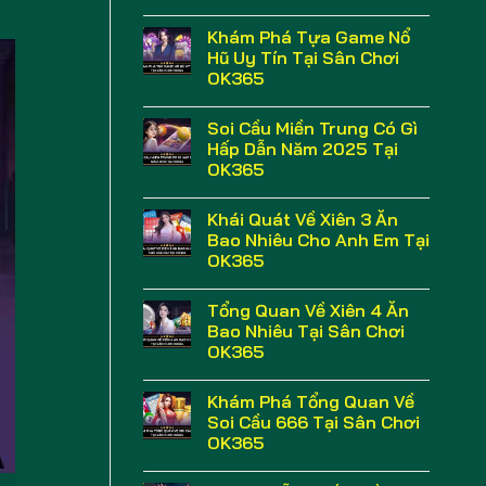
Khám Phá Tựa Game Nổ
Hũ Uy Tín Tại Sân Chơi
OK365
Soi Cầu Miền Trung Có Gì
Hấp Dẫn Năm 2025 Tại
OK365
Khái Quát Về Xiên 3 Ăn
Bao Nhiêu Cho Anh Em Tại
OK365
Tổng Quan Về Xiên 4 Ăn
Bao Nhiêu Tại Sân Chơi
OK365
Khám Phá Tổng Quan Về
Soi Cầu 666 Tại Sân Chơi
OK365