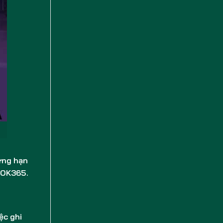
hững hạn
i OK365.
ệc ghi