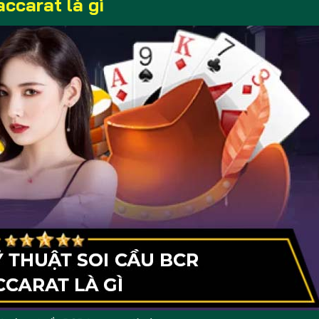
ccarat là gì