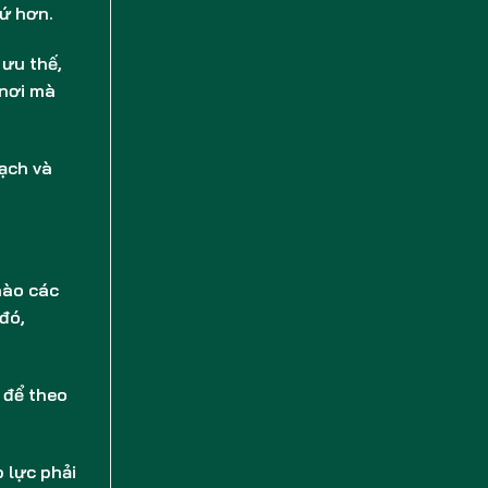
cứ hơn.
 ưu thế,
 nơi mà
oạch và
nào các
đó,
 để theo
 lực phải