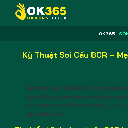
Skip
to
content
OK365
SÒN
Kỹ Thuật Soi Cầu BCR – Mẹ
Kỹ thuật soi cầu BCR
là phương pháp q
đoán kết quả chính xác hơn. Bằng cách p
có thể đưa ra chiến thuật hợp lý, tối ư
cách hiệu quả.