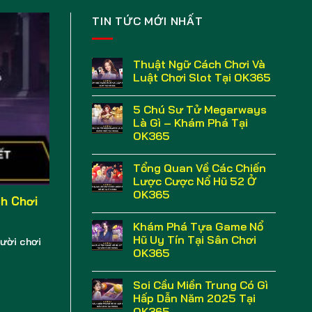
TIN TỨC MỚI NHẤT
Thuật Ngữ Cách Chơi Và
Luật Chơi Slot Tại OK365
5 Chú Sư Tử Megarways
Là Gì – Khám Phá Tại
OK365
Tổng Quan Về Các Chiến
Lược Cược Nổ Hũ 52 Ở
OK365
ch Chơi
Khám Phá Tựa Game Nổ
Hũ Uy Tín Tại Sân Chơi
ười chơi
OK365
Soi Cầu Miền Trung Có Gì
Hấp Dẫn Năm 2025 Tại
OK365