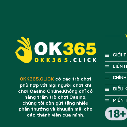
GIỚI 
LIÊN 
CHÍNH
OKK365.CLICK
có các trò chơi
phù hợp với mọi người chơi khi
ĐIỀU 
chơi Casino Online.Không chỉ có
hàng trăm trò chơi Casino,
MIỄN 
chúng tôi còn gửi tặng nhiều
phần thưởng và khuyến mãi cho
các thành viên của mình.