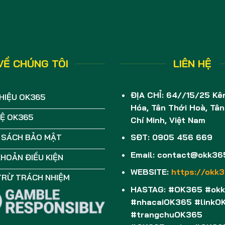
VỀ CHÚNG TÔI
LIÊN HỆ
ĐỊA CHỈ: 64//15/25 Kê
THIỆU OK365
Hóa, Tân Thới Hoà, Tân
HỆ OK365
Chí Minh, Việt Nam
SĐT: 0905 456 669
 SÁCH BẢO MẬT
Email: contact@okk365
KHOẢN ĐIỀU KIỆN
WEBSITE:
https://okk3
TRỪ TRÁCH NHIỆM
HASTAG: #OK365 #okk
#nhacaiOK365 #linkO
#trangchuOK365