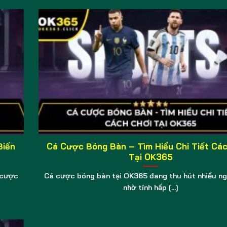
Biến
Cá Cược Bóng Bàn – Tìm Hiểu Chi Tiết Cá
Tại OK365
 cược
Cá cược bóng bàn tại OK365 đang thu hút nhiều ng
nhờ tính hấp [...]