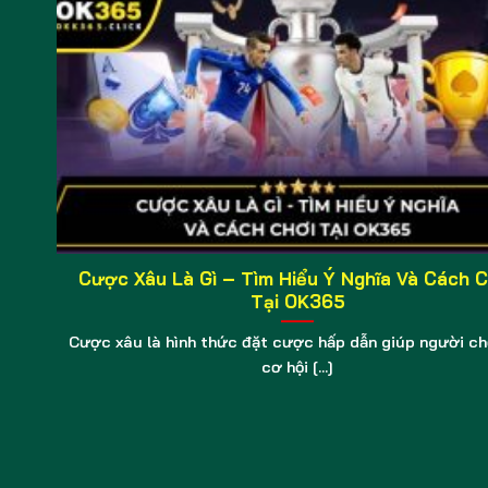
Cược Xâu Là Gì – Tìm Hiểu Ý Nghĩa Và Cách 
Tại OK365
Cược xâu là hình thức đặt cược hấp dẫn giúp người ch
cơ hội [...]