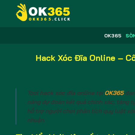
Skip
to
content
OK365
SÒN
Hack Xóc Đĩa Online – C
Tool
hack xóc đĩa online
tại
OK365
đan
năng dự đoán kết quả chính xác, tăng tỷ
hỗ trợ người chơi phân tích quy luật xóc
nhuận.