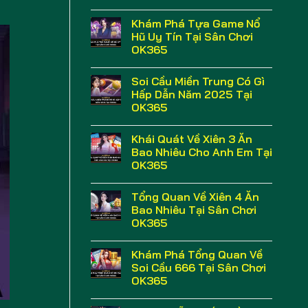
Khám Phá Tựa Game Nổ
Hũ Uy Tín Tại Sân Chơi
OK365
Soi Cầu Miền Trung Có Gì
Hấp Dẫn Năm 2025 Tại
OK365
Khái Quát Về Xiên 3 Ăn
Bao Nhiêu Cho Anh Em Tại
OK365
Tổng Quan Về Xiên 4 Ăn
Bao Nhiêu Tại Sân Chơi
OK365
Khám Phá Tổng Quan Về
Soi Cầu 666 Tại Sân Chơi
OK365