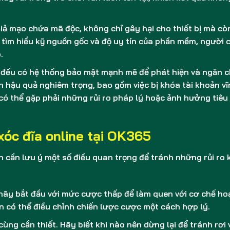
giả mạo chứa mã độc, không chỉ gây hại cho thiết bị mà cò
tìm hiểu kỹ nguồn gốc và độ uy tín của phần mềm, người c
.
n đều có hệ thống bảo mật mạnh mẽ để phát hiện và ngăn 
ến hậu quả nghiêm trọng, bao gồm việc bị khóa tài khoản vĩ
 có thể gặp phải những rủi ro pháp lý hoặc ảnh hưởng tiêu
xóc đĩa online tại OK365
n cần lưu ý một số điều quan trọng để tránh những rủi ro
 hãy bắt đầu với mức cược thấp để làm quen với cơ chế ho
bạn có thể điều chỉnh chiến lược cược một cách hợp lý.
 cùng cần thiết. Hãy biết khi nào nên dừng lại để tránh rơi