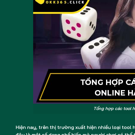
Tổng hợp các tool h
Hiện nay, trên thị trường xuất hiện nhiều loại tool
đây là một số dạng phổ biến mà người chơi có thể t