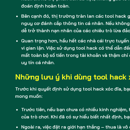
đoán định hoàn toàn.
Bên cạnh đó, thị trường tràn lan các tool hack 
nguy cơ đánh cắp thông tin cá nhân. Nếu không 
dễ trở thành nạn nhân của các chiêu trò lừa đảo
Quan trọng hơn, hầu hết các nhà cái trực tuyế
vi gian lận. Việc sử dụng tool hack có thể dẫn đ
mất toàn bộ số tiền trong tài khoản và thậm chí
uy tín cá nhân.
Những lưu ý khi dùng tool hack 
Trước khi quyết định sử dụng tool hack xóc đĩa, bạ
mong muốn:
Trước tiên, nếu bạn chưa có nhiều kinh nghiệm,
của trò chơi. Khi đã có sự hiểu biết nhất định, 
Ngoài ra, việc đặt ra giới hạn thắng – thua là vô