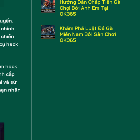
Hướng Dẫn Chấp Tiền Gà
Chọi Bởi Anh Em Tại
OK365
tuyến.
Khám Phá Luật Đá Gà
 chính
Miền Nam Bởi Sân Chơi
 chiến
OK365
 cụ hack
ềm hack
nh cắp
i và sử
 nạn nhân