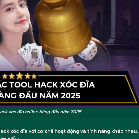
ack xóc đĩa online hàng đầu năm 2025
 hack xóc đĩa với cơ chế hoạt động và tính năng khác nhau.
ìm hiểu: