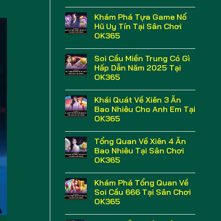
Khám Phá Tựa Game Nổ
Hũ Uy Tín Tại Sân Chơi
OK365
Soi Cầu Miền Trung Có Gì
Hấp Dẫn Năm 2025 Tại
OK365
Khái Quát Về Xiên 3 Ăn
Bao Nhiêu Cho Anh Em Tại
OK365
Tổng Quan Về Xiên 4 Ăn
Bao Nhiêu Tại Sân Chơi
OK365
Khám Phá Tổng Quan Về
Soi Cầu 666 Tại Sân Chơi
OK365