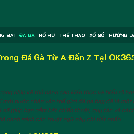
G BÀI
ĐÁ GÀ
NỔ HŨ
THỂ THAO
XỔ SỐ
HƯỚNG D
Trong Đá Gà Từ A Đến Z Tại OK36
rọng giúp kê thủ nâng cao kiến thức và hiểu rõ hơ
i mới bước chân vào thế giới đá gà hay đã là một 
gữ sẽ giúp bạn nắm bắt chiến thuật, quy tắc và các
á danh sách các thuật ngữ này chi tiết nhất!