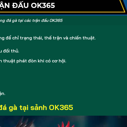
ng đá gà tại các trận đấu OK365
 để chỉ trạng thái, thế trận và chiến thuật.
 đối thủ.
 thuật phát đòn khi có cơ hội.
ận.
đá gà tại sảnh OK365