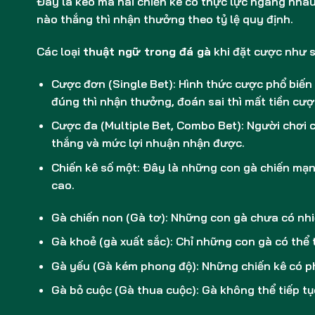
Đây là kèo mà hai chiến kê có thực lực ngang nhau
nào thắng thì nhận thưởng theo tỷ lệ quy định.
Các loại
thuật ngữ trong đá gà
khi đặt cược như 
Cược đơn (Single Bet): Hình thức cược phổ biến
đúng thì nhận thưởng, đoán sai thì mất tiền cượ
Cược đa (Multiple Bet, Combo Bet): Người chơi c
thắng và mức lợi nhuận nhận được.
Chiến kê số một: Đây là những con gà chiến mạnh
cao.
Gà chiến non (Gà tơ): Những con gà chưa có nhiề
Gà khoẻ (gà xuất sắc): Chỉ những con gà có thể t
Gà yếu (Gà kém phong độ): Những chiến kê có ph
Gà bỏ cuộc (Gà thua cuộc): Gà không thể tiếp t