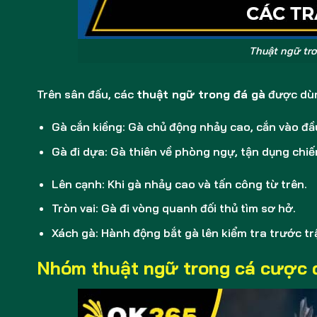
Thuật ngữ tro
Trên sân đấu, các
thuật ngữ trong đá gà
được dùng
Gà cắn kiềng: Gà chủ động nhảy cao, cắn vào đầu
Gà đi dựa: Gà thiên về phòng ngự, tận dụng chiến
Lên cạnh: Khi gà nhảy cao và tấn công từ trên.
Tròn vai: Gà đi vòng quanh đối thủ tìm sơ hở.
Xách gà: Hành động bắt gà lên kiểm tra trước tr
Nhóm thuật ngữ trong cá cược 