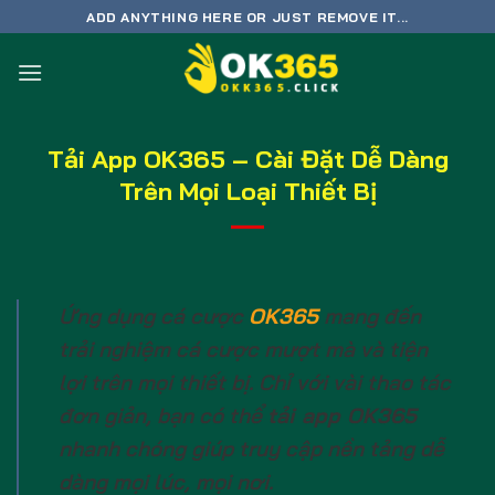
Skip
ADD ANYTHING HERE OR JUST REMOVE IT...
to
content
Tải App OK365 – Cài Đặt Dễ Dàng
Trên Mọi Loại Thiết Bị
Ứng dụng cá cược
OK365
mang đến
trải nghiệm cá cược mượt mà và tiện
lợi trên mọi thiết bị. Chỉ với vài thao tác
đơn giản, bạn có thể
tải app OK365
nhanh chóng giúp truy cập nền tảng dễ
dàng mọi lúc, mọi nơi.