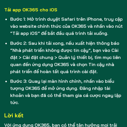
Tải app OK365 cho iOS
Bước 1: Mở trình duyệt Safari trên iPhone, truy cập
vào website chính thức của OK365 và nhấn vào nút
“Tải app iOS” để bắt đầu quá trình tải xuống.
Bước 2: Sau khi tải xong, nếu xuất hiện thông báo
“Nhà phát triển không được tin cậy”, bạn vào Cài
đặt > Cài đặt chung > Quản lý thiết bị, tìm mục liên
quan đến ứng dụng OK365 và chọn Tin cậy nhà
phát triển để hoàn tất quá trình cài đặt.
Bước 3: Quay lại màn hình chính, nhấn vào biểu
tượng OK365 để mở ứng dụng. Đăng nhập tài
khoản và bạn đã có thể tham gia cá cược ngay lập
tức.
Lời kết
Với ứng dụng OK365, bạn có thể tận hưởng mọi trải