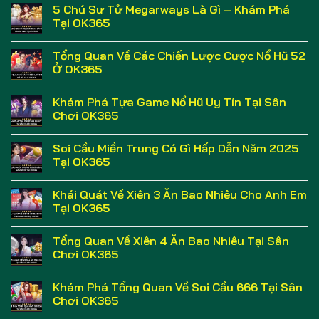
5 Chú Sư Tử Megarways Là Gì – Khám Phá
Tại OK365
Tổng Quan Về Các Chiến Lược Cược Nổ Hũ 52
Ở OK365
Khám Phá Tựa Game Nổ Hũ Uy Tín Tại Sân
Chơi OK365
Soi Cầu Miền Trung Có Gì Hấp Dẫn Năm 2025
Tại OK365
Khái Quát Về Xiên 3 Ăn Bao Nhiêu Cho Anh Em
Tại OK365
Tổng Quan Về Xiên 4 Ăn Bao Nhiêu Tại Sân
Chơi OK365
Khám Phá Tổng Quan Về Soi Cầu 666 Tại Sân
Chơi OK365