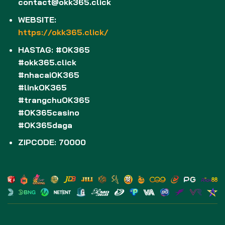
contact@okk365.click
WEBSITE:
https://okk365.click/
HASTAG: #OK365
#okk365.click
#nhacaiOK365
#linkOK365
#trangchuOK365
#OK365casino
#OK365daga
ZIPCODE: 70000