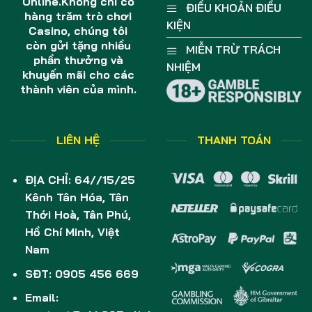
Online.Không chỉ có
ĐIỀU KHOẢN ĐIỀU
hàng trăm trò chơi
KIỆN
Casino, chúng tôi
còn gửi tặng nhiều
MIỄN TRỪ TRÁCH
phần thưởng và
NHIỆM
khuyến mãi cho các
thành viên của mình.
LIÊN HỆ
THANH TOÁN
ĐỊA CHỈ: 64//15/25
Kênh Tân Hóa, Tân
Thới Hoà, Tân Phú,
Hồ Chí Minh, Việt
Nam
SĐT: 0905 456 669
Email: